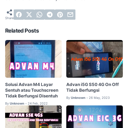
Related Posts
Solusi Advan M4 Layar
Advan i5G S50 4G On Off
Sentuh atau Touchscreen
Tidak Berfungsi
Tidak Berfungsi Disentuh
By
Unknown
26 May, 2023
•
By
Unknown
24 Feb, 2022
•