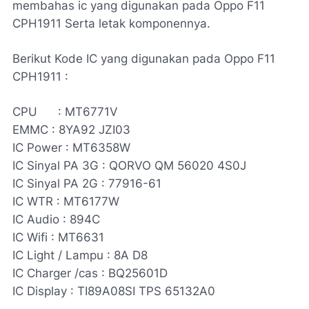
membahas ic yang digunakan pada Oppo F11
CPH1911 Serta letak komponennya.
Berikut Kode IC yang digunakan pada Oppo F11
CPH1911 :
CPU : MT6771V
EMMC : 8YA92 JZI03
IC Power : MT6358W
IC Sinyal PA 3G : QORVO QM 56020 4S0J
IC Sinyal PA 2G : 77916-61
IC WTR : MT6177W
IC Audio : 894C
IC Wifi : MT6631
IC Light / Lampu : 8A D8
IC Charger /cas : BQ25601D
IC Display : TI89A08SI TPS 65132A0