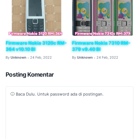
Firmware Nokia 3120c RM-
Firmware Nokia 7310 RM-
364 v10.10 BI
379 v9.40 BI
By
Unknown
24 Feb, 2022
By
Unknown
24 Feb, 2022
•
•
Posting Komentar
Baca Dulu. Untuk password ada di postingan.