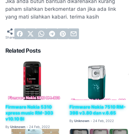
Jika anda butuh bantuan dikarenakan kurang
paham silahkan berkomentar dan jika ada link
yang mati silahkan kabari. terima kasih
Related Posts
Firmware Nokia 5310
Firmware Nokia 7510 RM-
xpress music RM-303
398 v3.80 dan v.6.65
v10.10 BI
By
Unknown
24 Feb, 2022
•
By
Unknown
24 Feb, 2022
•