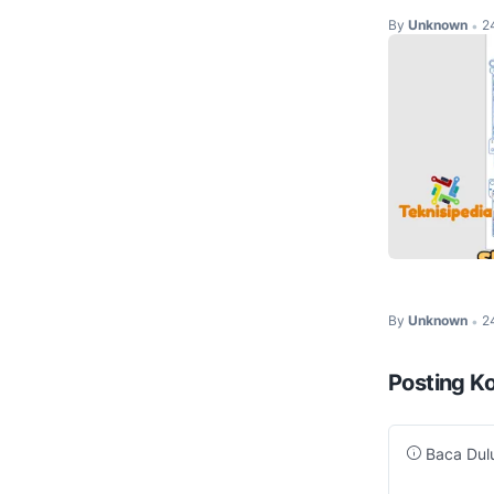
By
Unknown
2
•
Skema iPhon
By
Unknown
2
•
Posting K
Baca Dulu