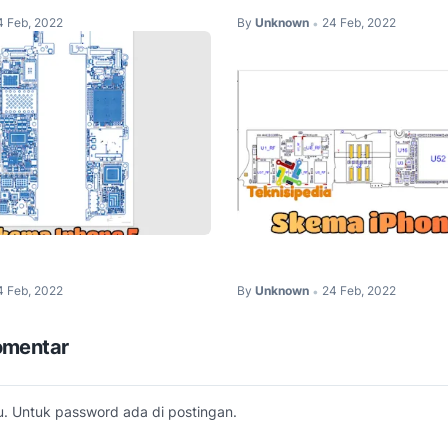
4 Feb, 2022
By
Unknown
24 Feb, 2022
•
e 5 Diagram dan Layout
Skema iPhone 4 Diagram d
4 Feb, 2022
By
Unknown
24 Feb, 2022
•
omentar
. Untuk password ada di postingan.