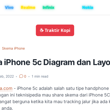
Vivo
Realme
Infinix
Iphone
Nokia
☕ Traktir Kopi
Skema iPhone
 iPhone 5c Diagram dan Layo
eb, 2022
•
0
•
1
min read
ia.com
- iPhone 5c adalah salah satu tipe handphone 
ngan ini teknisipedia mau share skema dari iPhone 5
angat berguna ketika kita mau tracking jalur jika ada
 anda.