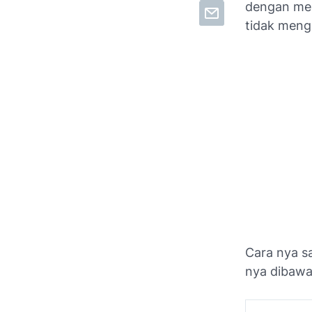
dengan men
tidak mengg
Cara nya s
nya dibawa