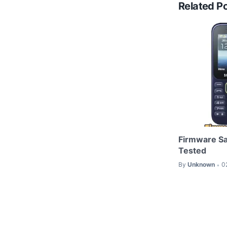
Related P
Firmware S
Tested
By
Unknown
0
•