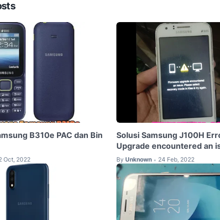
osts
amsung B310e PAC dan Bin
Solusi Samsung J100H Err
Upgrade encountered an i
2 Oct, 2022
By
Unknown
24 Feb, 2022
•