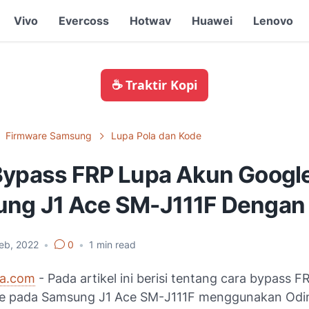
Vivo
Evercoss
Hotwav
Huawei
Lenovo
☕ Traktir Kopi
Firmware Samsung
Lupa Pola dan Kode
Bypass FRP Lupa Akun Googl
ng J1 Ace SM-J111F Dengan
eb, 2022
•
0
•
1
min read
ia.com
- Pada artikel ini berisi tentang cara bypass F
e pada Samsung J1 Ace SM-J111F menggunakan Odin.