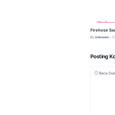
Firehose S
By
Unknown
1
•
Posting K
Baca Dulu