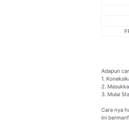
FR
Adapun cara
1. Koneksi
2. Masukka
3. Mulai St
Cara nya h
ini bermanf