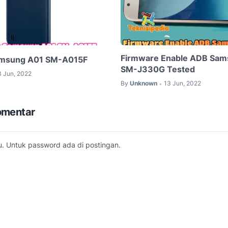
Firmware Enable ADB Sam
amsung A01 SM-A015F
SM-J330G Tested
3 Jun, 2022
By
Unknown
13 Jun, 2022
•
omentar
. Untuk password ada di postingan.