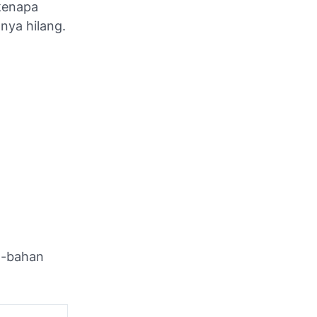
kenapa
nya hilang.
n-bahan