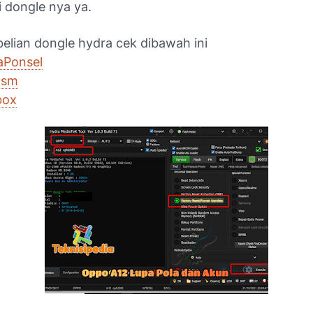
dongle nya ya.
elian dongle hydra cek dibawah ini
aPonsel
gsm
box