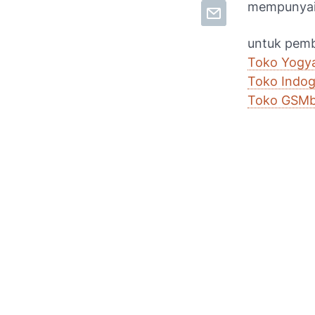
mempunyai 
untuk pemb
Toko Yogy
Toko Indo
Toko GSM