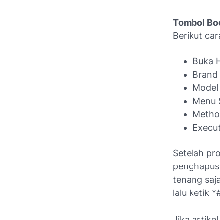
Tombol Bo
Berikut car
Buka 
Brand
Model
Menu S
Metho
Execu
Setelah pr
penghapusa
tenang saja
lalu ketik
Jika artike