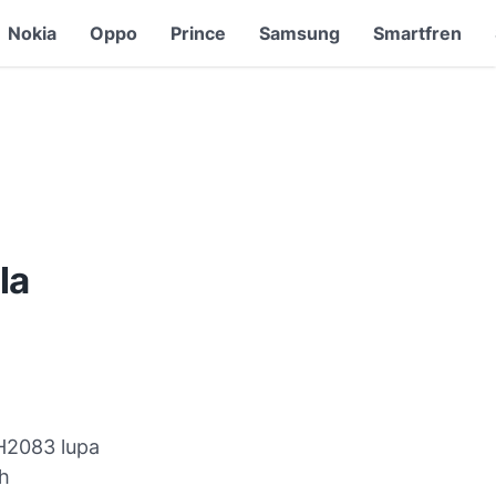
Nokia
Oppo
Prince
Samsung
Smartfren
la
PH2083 lupa
h