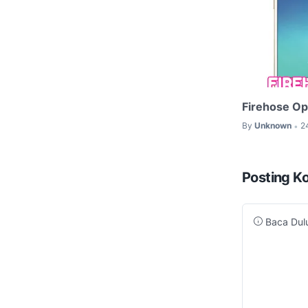
Firehose O
By
Unknown
2
•
Posting K
Baca Dulu