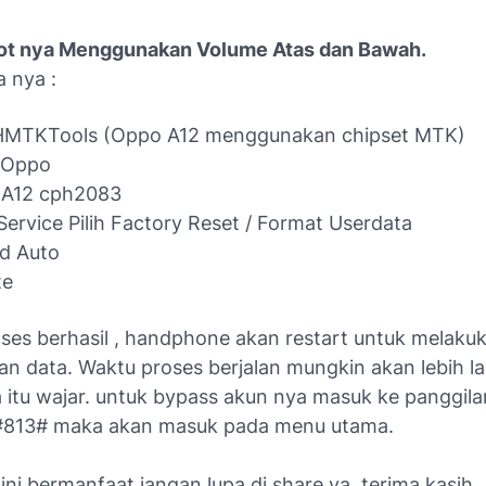
ot nya Menggunakan Volume Atas dan Bawah.
a nya :
HMTKTools (Oppo A12 menggunakan chipset MTK)
 Oppo
 A12 cph2083
ervice Pilih Factory Reset / Format Userdata
d Auto
te
oses berhasil , handphone akan restart untuk melaku
n data. Waktu proses berjalan mungkin akan lebih la
 itu wajar. untuk bypass akun nya masuk ke panggila
 *#813# maka akan masuk pada menu utama.
l ini bermanfaat jangan lupa di share ya. terima kasih