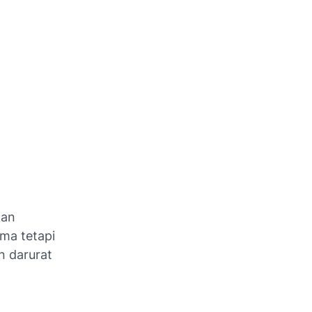
kan
ma tetapi
n darurat