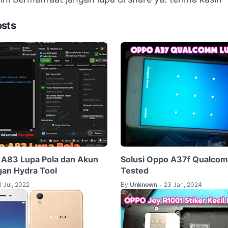
osts
 A83 Lupa Pola dan Akun
Solusi Oppo A37f Qualcom
an Hydra Tool
Tested
1 Jul, 2022
By
Unknown
23 Jan, 2024
•