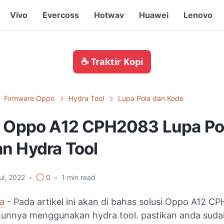
Vivo
Evercoss
Hotwav
Huawei
Lenovo
☕ Traktir Kopi
Firmware Oppo
Hydra Tool
Lupa Pola dan Kode
i Oppo A12 CPH2083 Lupa Po
n Hydra Tool
ul, 2022
•
0
•
1
min read
ia
- Pada artikel ini akan di bahas solusi Oppo A12 C
kunnya menggunakan hydra tool. pastikan anda suda