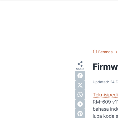
Beranda
Firmw
Updated:
24 F
Teknisiped
RM-609 v111
bahasa ind
lupa kode 