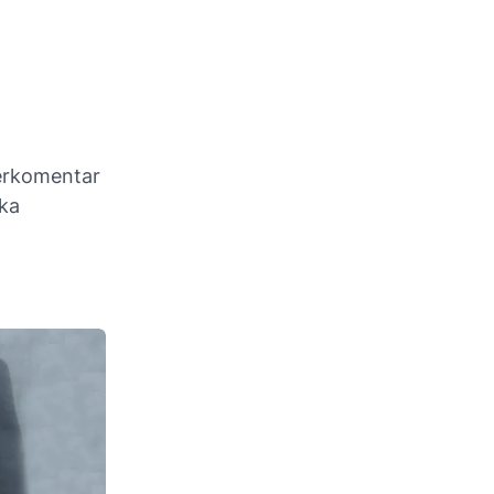
erkomentar
ika