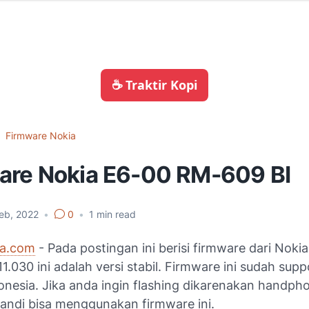
☕ Traktir Kopi
Firmware Nokia
are Nokia E6-00 RM-609 BI
eb, 2022
•
0
•
1
min read
ia.com
- Pada postingan ini berisi firmware dari Noki
.030 ini adalah versi stabil. Firmware ini sudah sup
onesia. Jika anda ingin flashing dikarenakan handph
sandi bisa menggunakan firmware ini.