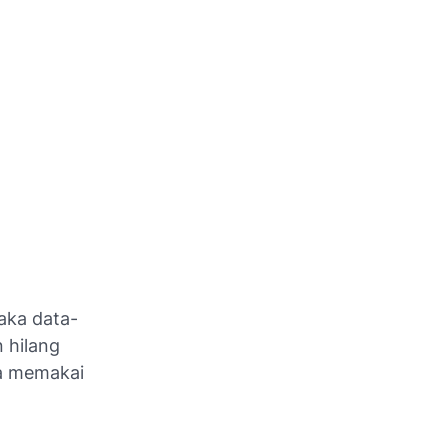
aka data-
 hilang
da memakai