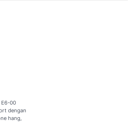
a E6-00
port dengan
one hang,