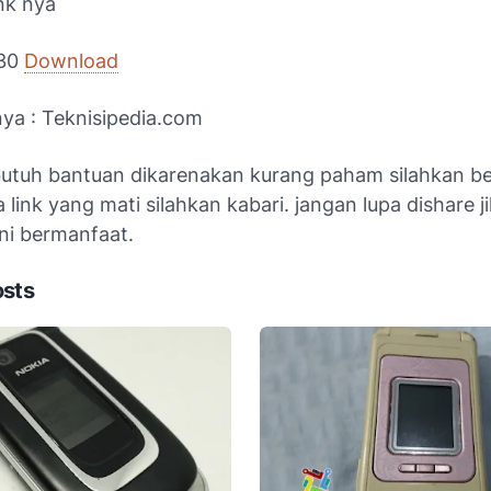
k nya
030
Download
ya : Teknisipedia.com
butuh bantuan dikarenakan kurang paham silahkan b
a link yang mati silahkan kabari. jangan lupa dishare j
ni bermanfaat.
osts