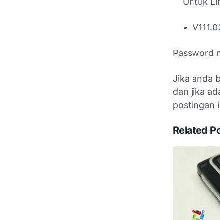
Untuk Lin
V111.
Password n
Jika anda 
dan jika ad
postingan i
Related P