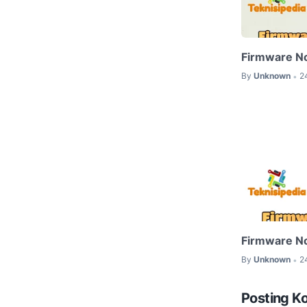
Firmware No
By
Unknown
2
•
Firmware No
By
Unknown
2
•
Posting K