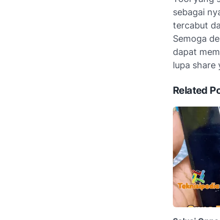
sebagai ny
tercabut d
Semoga den
dapat memp
lupa share 
Related P