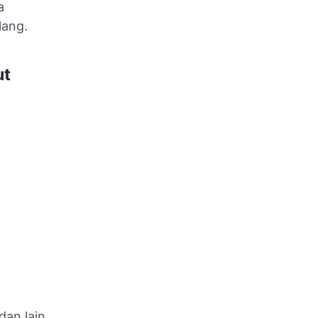
a
lang.
ut
dan lain