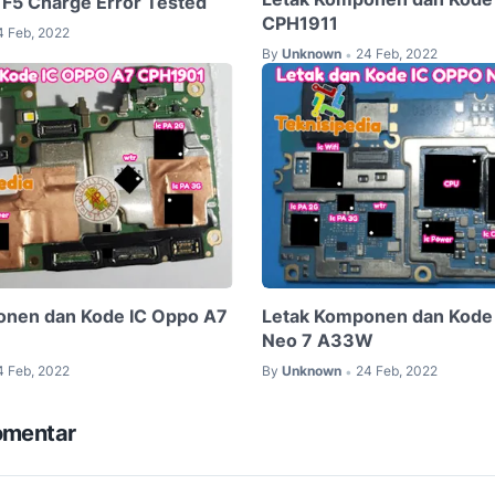
 F5 Charge Error Tested
CPH1911
4 Feb, 2022
By
Unknown
24 Feb, 2022
•
onen dan Kode IC Oppo A7
Letak Komponen dan Kode
Neo 7 A33W
4 Feb, 2022
By
Unknown
24 Feb, 2022
•
omentar