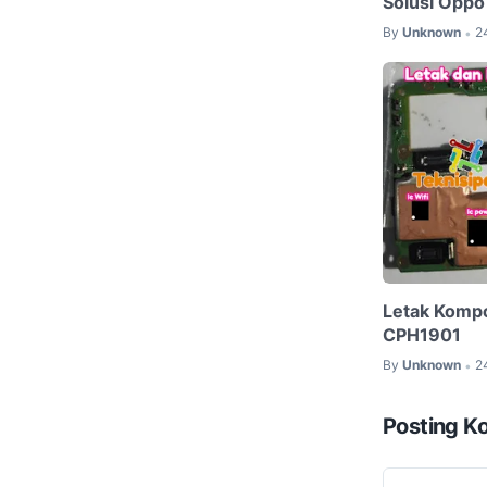
Solusi Oppo
By
Unknown
2
•
Letak Komp
CPH1901
By
Unknown
2
•
Posting K