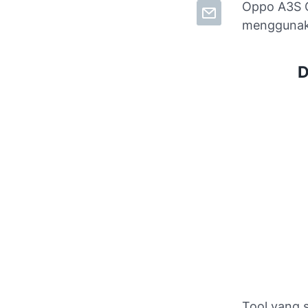
Oppo A3S C
menggunaka
D
Tool yang s