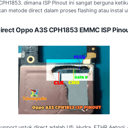
PH1853. dimana ISP Pinout ini sangat berguna ketik
n metode direct dalam proses flashing atau instal u
irect Oppo A3S CPH1853 EMMC ISP Pino
upport untuk direct adalah Ufi, Hydra, ETHR Aetool 