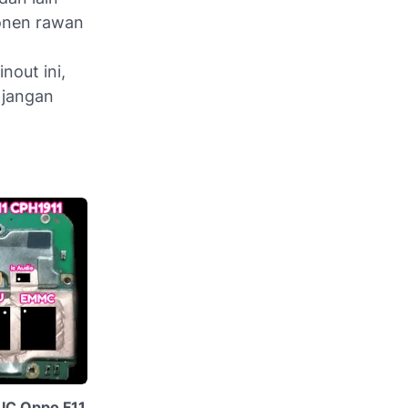
onen rawan
out ini,
 jangan
IC Oppo F11