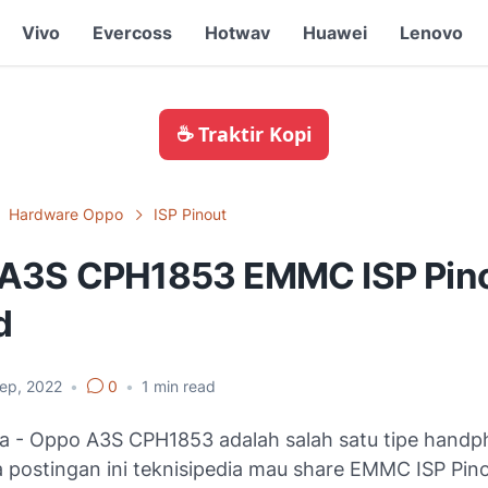
Vivo
Evercoss
Hotwav
Huawei
Lenovo
☕ Traktir Kopi
Hardware Oppo
ISP Pinout
A3S CPH1853 EMMC ISP Pin
d
Sep, 2022
•
0
•
1
min read
ia
- Oppo A3S CPH1853 adalah salah satu tipe handp
 postingan ini teknisipedia mau share EMMC ISP Pino